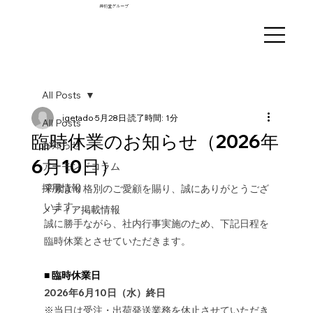
井桁堂グループ
All Posts
igetado
5月28日
読了時間: 1分
All Posts
臨時休業のお知らせ（2026年
お知らせ
6月10日）
アーモンドコラム
採用情報
平素より格別のご愛顧を賜り、誠にありがとうござ
います。
メディア掲載情報
誠に勝手ながら、社内行事実施のため、下記日程を
臨時休業とさせていただきます。
■ 臨時休業日
2026年6月10日（水）終日
※当日は受注・出荷発送業務を休止させていただき