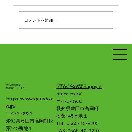
コメントを追加…
見直し委員会 チームリーダー向け説明会
を開催しました
井桁堂株式会社
名古屋フランスcorp株式会社
https://www.nagoyaf
株式会社ハートリー
rance.co.jp/
https://www.igetado.c
〒473-0933
o.jp/
愛知県豊田市高岡町
〒473-0933
松葉145番地１
愛知県豊田市高岡町松
TEL: 0565-40-9205
葉145番地１
FAX: 0565-40-9210