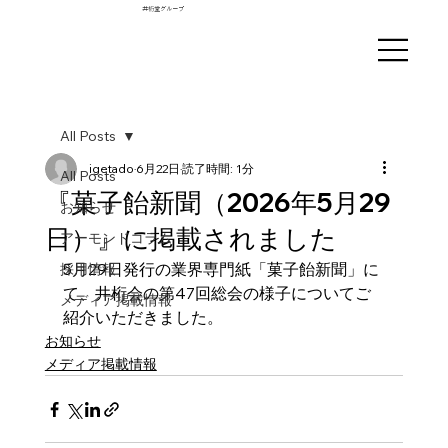
井桁堂グループ
All Posts
igetado
6月22日
読了時間: 1分
All Posts
『菓子飴新聞（2026年5月29
お知らせ
日）』に掲載されました
アーモンドコラム
5月29日発行の業界専門紙「菓子飴新聞」に
採用情報
て、井桁会の第47回総会の様子についてご
メディア掲載情報
紹介いただきました。
お知らせ
メディア掲載情報