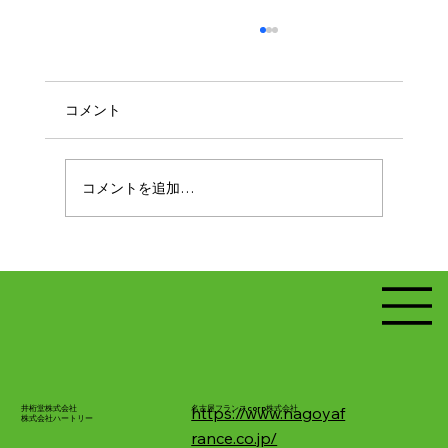
コメント
コメントを追加…
見直し委員会 チームリーダー向け説明会
を開催しました
井桁堂株式会社
名古屋フランスcorp株式会社
https://www.nagoyaf
株式会社ハートリー
rance.co.jp/