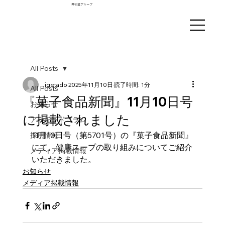
井桁堂グループ
All Posts
igetado
2025年11月10日
読了時間: 1分
All Posts
『菓子食品新聞』11月10日号
お知らせ
に掲載されました
アーモンドコラム
11月10日号（第5701号）の『菓子食品新聞』
採用情報
にて、健康スープの取り組みについてご紹介
メディア掲載情報
いただきました。
お知らせ
メディア掲載情報