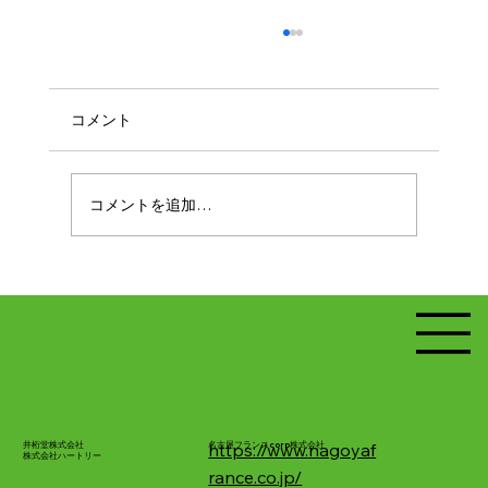
コメント
コメントを追加…
見直し委員会 チームリーダー向け説明会
を開催しました
井桁堂株式会社
名古屋フランスcorp株式会社
https://www.nagoyaf
株式会社ハートリー
rance.co.jp/